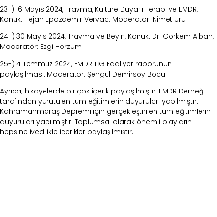
23-) 16 Mayıs 2024, Travma, Kültüre Duyarlı Terapi ve EMDR,
Konuk: Hejan Epözdemir Vervad. Moderatör: Nimet Urul
24-) 30 Mayıs 2024, Travma ve Beyin, Konuk: Dr. Görkem Alban,
Moderatör: Ezgi Horzum
25-) 4 Temmuz 2024, EMDR TİG Faaliyet raporunun
paylaşılması. Moderatör: Şengül Demirsoy Böcü
Ayrıca; hikayelerde bir çok içerik paylaşılmıştır. EMDR Derneği
tarafından yürütülen tüm eğitimlerin duyuruları yapılmıştır.
Kahramanmaraş Depremi için gerçekleştirilen tüm eğitimlerin
duyuruları yapılmıştır. Toplumsal olarak önemli olayların
hepsine ivedilikle içerikler paylaşılmıştır.
Son olarak; Instagram sayfası içeriği, yazı stili ve çerçevesi tek
ve standart bir hale getirilmiştir. Bu sayede sayfa tek ve bütün
bir algıya sahip olmuştur. Ekip olarak yılda
toplam 24 toplantı düzenlenmiştir. Sayfa şu an 29.300 takipçiye
sahiptir.