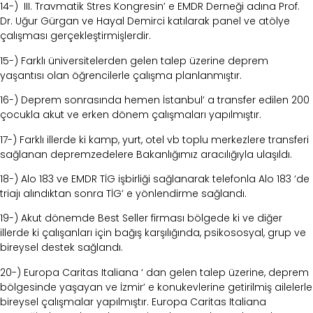
14-) III. Travmatik Stres Kongresin’ e EMDR Derneği adına Prof.
Dr. Uğur Gürgan ve Hayal Demirci katılarak panel ve atölye
çalışması gerçekleştirmişlerdir.
15-) Farklı üniversitelerden gelen talep üzerine deprem
yaşantısı olan öğrencilerle çalışma planlanmıştır.
16-) Deprem sonrasında hemen İstanbul’ a transfer edilen 200
çocukla akut ve erken dönem çalışmaları yapılmıştır.
17-) Farklı illerde ki kamp, yurt, otel vb toplu merkezlere transferi
sağlanan depremzedelere Bakanlığımız aracılığıyla ulaşıldı.
18-) Alo 183 ve EMDR TİG işbirliği sağlanarak telefonla Alo 183 ‘de
triajı alındıktan sonra TİG’ e yönlendirme sağlandı.
19-) Akut dönemde Best Seller firması bölgede ki ve diğer
illerde ki çalışanları için bağış karşılığında, psikososyal, grup ve
bireysel destek sağlandı.
20-) Europa Caritas Italiana ‘ dan gelen talep üzerine, deprem
bölgesinde yaşayan ve İzmir’ e konukevlerine getirilmiş ailelerle
bireysel çalışmalar yapılmıştır. Europa Caritas Italiana