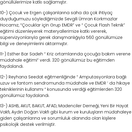
gönüllülerimize katkı sağlamıştır.
10-) Çocuk ve Ergen çalışanlarına saha da çok ihtiyaç
duyduğumuzu söylediğimizde Sevgili Ümran Korkmazlar
Hocamız, “Çocuklar için Grup EMDR” ve “ Çocuk Flash Teknik”
eğitimi düzenleyerek materyallerimize katkı vererek,
süpervizyonlarıyla gerek danışmanlığıyla 560 gönüllümüze
bilgi ve deneyimlerini aktarmıştır.
11-) Esther Bar Sadeh “ Kriz ortamlarında çocuğa bakım verene
müdahale eğitimi” verdi. 320 gönüllümüz bu eğitimden
faydalandı.
12-) Reyhana Seedat eğitmenliğinde “ Amputasyonlara bağlı
uzuv ve fantom sendromunda müdahale ve EMDR ‘ da hikaye
tekniklerinin kullanımı “ konusunda verdiği eğitimlerden 320
gönüllümüz faydalandı.
13-) ASHB, AKUT, BAKUT, AFAD, Madenciler Derneği, Yeni Bir Hayat
Vakfı, Aydın Doğan Vakfı gibi kurum ve kuruluşların müdahaleye
giden çalışanlarına ve sorumluluk alanında olan kişilere
psikolojik destek verilmiştir.