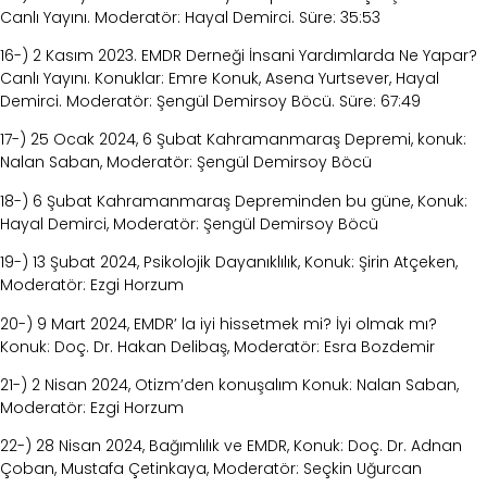
Canlı Yayını. Moderatör: Hayal
Demirci. Süre: 35:53
16-) 2 Kasım 2023. EMDR Derneği İnsani Yardımlarda Ne Yapar?
Canlı Yayını. Konuklar:
Emre Konuk, Asena Yurtsever, Hayal
Demirci. Moderatör: Şengül Demirsoy Böcü. Süre:
67:49
17-) 25 Ocak 2024, 6 Şubat Kahramanmaraş Depremi, konuk:
Nalan Saban, Moderatör: Şengül Demirsoy Böcü
18-) 6 Şubat Kahramanmaraş Depreminden bu güne, Konuk:
Hayal Demirci, Moderatör: Şengül Demirsoy Böcü
19-) 13 Şubat 2024, Psikolojik Dayanıklılık, Konuk: Şirin Atçeken,
Moderatör: Ezgi Horzum
20-) 9 Mart 2024, EMDR’ la iyi hissetmek mi? İyi olmak mı?
Konuk: Doç. Dr. Hakan Delibaş, Moderatör: Esra Bozdemir
21-) 2 Nisan 2024, Otizm’den konuşalım Konuk: Nalan Saban,
Moderatör: Ezgi Horzum
22-) 28 Nisan 2024, Bağımlılık ve EMDR, Konuk: Doç. Dr. Adnan
Çoban, Mustafa Çetinkaya, Moderatör: Seçkin Uğurcan