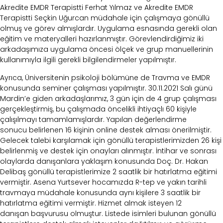
Akredite EMDR Terapistti Ferhat Yılmaz ve Akredite EMDR
Terapistti Seçkin Uğurcan
müdahale için çalışmaya gönüllü
olmuş ve görev almışlardır. Uygulama esnasında gerekli olan
eğitim
ve materyalleri hazırlanmıştır. Görevlendirdiğimiz iki
arkadaşımıza uygulama öncesi ölçek ve grup
manuellerinin
kullanımıyla ilgili gerekli bilgilendirmeler yapılmıştır.
Ayrıca, Üniversitenin psikoloji bölümüne de Travma ve EMDR
konusunda seminer çalışması yapılmıştır.
30.11.2021 Salı günü
Mardin’e giden arkadaşlarımız, 3 gün için de 4 grup çalışması
gerçekleştirmiş, bu
çalışmada öncelikli ihtiyaçlı 60 kişiyle
çalışılmayı tamamlamışlardır. Yapılan değerlendirme
sonucu
belirlenen 16 kişinin online destek alması önerilmiştir.
Gelecek talebi karşılamak için gönüllü
terapistlerimizden 26 kişi
belirlenmiş ve destek için onayları alınmıştır. İntihar ve sonrası
olaylarda
danışanlara yaklaşım konusunda Doç. Dr. Hakan
Delibaş gönüllü terapistlerimize 2 saatlik bir
hatırlatma eğitimi
vermiştir. Asena Yurtsever hocamızda R-tep ve yakın tarihli
travmaya müdahale
konusunda aynı kişilere 3 saatlik bir
hatırlatma eğitimi vermiştir. Hizmet almak isteyen 12
danışan
başvurusu olmuştur. Listede isimleri bulunan gönüllü