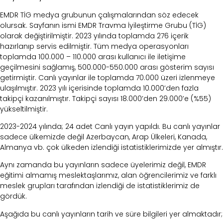
EMDR TİG medya grubunun çalışmalarından söz edecek
olursak. Sayfanın ismi EMDR Travma İyileştirme Grubu (TİG)
olarak değiştirilmiştir. 2023 yılında
toplamda 276 içerik
hazırlanıp servis edilmiştir. Tüm medya operasyonları
toplamda 100.000 –
110.000 arası kullanıcı ile iletişime
geçilmesini sağlamış, 500.000-550.000 arası gösterim
sayısı
getirmiştir. Canlı yayınlar ile toplamda 70.000 üzeri izlenmeye
ulaşılmıştır. 2023 yılı
içerisinde toplamda 10.000’den fazla
takipçi kazanılmıştır. Takipçi sayısı 18.000’den
29.000’e (%55)
yükseltilmiştir.
2023-2024 yılında; 24 adet Canlı yayın yapıldı. Bu canlı yayınlar
sadece ülkemizde değil Azerbaycan, Arap Ülkeleri, Kanada,
Almanya vb. çok ülkeden izlendiği istatistiklerimizde yer almıştır.
Aynı zamanda bu yayınların sadece üyelerimiz değil, EMDR
eğitimi almamış meslektaşlarımız, alan öğrencilerimiz ve farklı
meslek grupları tarafından izlendiği de istatistiklerimiz de
gördük.
Aşağıda bu canlı yayınların tarih ve süre bilgileri yer almaktadır;