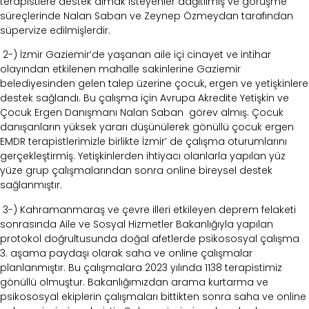
terapistlere destek almak isteyenler dağıtılmış
ve görüşme
süreçlerinde Nalan Saban ve Zeynep Özmeydan tarafından
süpervize edilmişlerdir.
2-) İzmir Gaziemir’de yaşanan aile içi cinayet ve intihar
olayından etkilenen mahalle sakinlerine Gaziemir
belediyesinden gelen talep üzerine çocuk, ergen ve yetişkinlere
destek sağlandı. Bu çalışma için Avrupa Akredite Yetişkin ve
Çocuk Ergen Danışmanı Nalan Saban görev almış. Çocuk
danışanların yüksek yararı düşünülerek gönüllü çocuk ergen
EMDR terapistlerimizle birlikte İzmir’ de çalışma oturumlarını
gerçekleştirmiş. Yetişkinlerden ihtiyacı olanlarla yapılan yüz
yüze grup çalışmalarından sonra online bireysel destek
sağlanmıştır.
3-) Kahramanmaraş ve çevre illeri etkileyen deprem felaketi
sonrasında Aile ve Sosyal Hizmetler Bakanlığıyla yapılan
protokol doğrultusunda doğal afetlerde psikososyal çalışma
3. aşama paydaşı olarak saha ve online çalışmalar
planlanmıştır. Bu çalışmalara 2023 yılında 1138 terapistimiz
gönüllü olmuştur. Bakanlığımızdan arama kurtarma ve
psikososyal ekiplerin çalışmaları bittikten sonra saha ve online