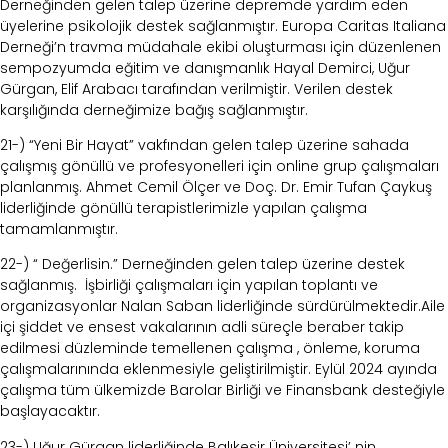
Derneğinden gelen talep üzerine depremde yardım eden
üyelerine psikolojik destek sağlanmıştır. Europa Caritas Italiana
Derneği’n travma müdahale ekibi oluşturması için düzenlenen
sempozyumda eğitim ve danışmanlık Hayal Demirci, Uğur
Gürgan, Elif Arabacı tarafından verilmiştir. Verilen destek
karşılığında derneğimize bağış sağlanmıştır.
21-) “Yeni Bir Hayat” vakfından gelen talep üzerine sahada
çalışmış gönüllü ve profesyonelleri için online grup çalışmaları
planlanmış. Ahmet Cemil Ölçer ve Doç. Dr. Emir Tufan Çaykuş
liderliğinde gönüllü terapistlerimizle yapılan çalışma
tamamlanmıştır.
22-) “ Değerlisin.” Derneğinden gelen talep üzerine destek
sağlanmış. İşbirliği çalışmaları için yapılan toplantı ve
organizasyonlar Nalan Saban liderliğinde sürdürülmektedir.Aile
içi şiddet ve ensest vakalarının adli süreçle beraber takip
edilmesi düzleminde temellenen çalışma , önleme, koruma
çalışmalarınında eklenmesiyle geliştirilmiştir. Eylül 2024 ayında
çalışma tüm ülkemizde Barolar Birliği ve Finansbank desteğiyle
başlayacaktır.
23-) Uğur Gürgan liderliğinde Balıkesir Üniversitesi’ nin