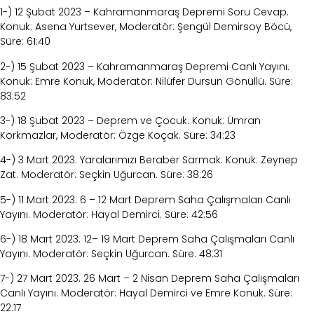
1-) 12 Şubat 2023 – Kahramanmaraş Depremi Soru Cevap.
Konuk: Asena Yurtsever,
Moderatör: Şengül Demirsoy Böcü,
Süre: 61:40
2-) 15 Şubat 2023 – Kahramanmaraş Depremi Canlı Yayını.
Konuk: Emre Konuk, Moderatör:
Nilüfer Dursun Gönüllü. Süre:
83:52
3-) 18 Şubat 2023 – Deprem ve Çocuk. Konuk: Ümran
Korkmazlar, Moderatör: Özge Koçak.
Süre: 34:23
4-) 3 Mart 2023. Yaralarımızı Beraber Sarmak. Konuk: Zeynep
Zat. Moderatör: Seçkin
Uğurcan. Süre: 38:26
5-) 11 Mart 2023: 6 – 12 Mart Deprem Saha Çalışmaları Canlı
Yayını. Moderatör: Hayal
Demirci. Süre: 42:56
6-) 18 Mart 2023. 12– 19 Mart Deprem Saha Çalışmaları Canlı
Yayını. Moderatör: Seçkin
Uğurcan. Süre: 48:31
7-) 27 Mart 2023. 26 Mart – 2 Nisan Deprem Saha Çalışmaları
Canlı Yayını. Moderatör:
Hayal Demirci ve Emre Konuk. Süre:
22:17