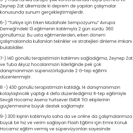
Zeynep Zat ülkemizde ki deprem de yapılan çalışmalar
konusunda sunum gerçekleştirmişlerdir.
6-) “Türkiye için Erken Müdahale Sempozyumu” Avrupa
Derneği’ndeki 13 eğitmenin katılımıyla 2 gün sürdü. 360
gönüllümüz. Bu usta eğitmenlerden, erken dönem
çalışmalarında kullanılan teknikler ve stratejileri dinleme imkanı
bulabildiler.
7-) 140 gönüllü terapistimizin katılımını sağladığımız, Zeynep Zat
ve Tuba Akyüz hocalarımızın liderliğinde pek çok
danışmanımızın süpervizörlüğünde 2 G-tep eğitimi
düzenlenmiştir.
8 -) 430 gönüllü terapistimizin katıldığı, 14 danışmanımızın
kolaylaştırıcılık yaptığı 4 defa düzenlediğimiz R-tep eğitimiyle
Sevgili Hocamız Asena Yurtsever EMDR TİG ekiplerinin
güçlenmesine büyük destek sağlamıştır.
9-) 300 kişinin katılımıyla saha da ve online da çalışmalarımıza
büyük bir hız ve verim sağlayan Flash Eğitimi için Emre Konuk
Hocamız eğitim vermiş ve süpervizyonları sayesinde